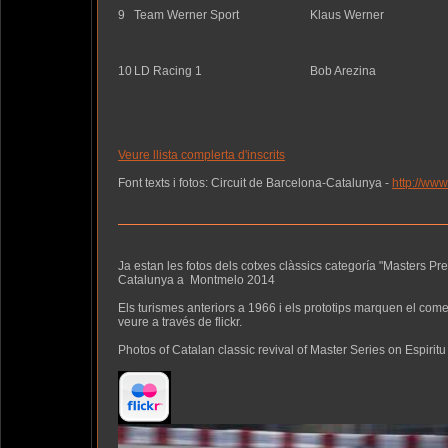
9
Team Werner Sport
Klaus Werner
10
LD Racing 1
Bob Arezina
Veure llista complerta d'inscrits
Font texts i fotos: Circuit de Barcelona-Catalunya -
http://www
Ja estan les fotos dels cotxes clàssics categoría "Masters Pre
Catalunya a Montmelo 2014
Els turismes anteriors a 1966 i els prototips marquen el com
veure a través de flickr.
Photos of Catalan classic revival of Master Series on Espiritu