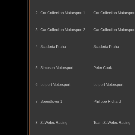
2
Car Collection Motorsport 1
Car Collection Motorspor
3
Car Collection Motorsport 2
Car Collection Motorspor
4
Scuderia Praha
Scuderia Praha
5
Simpson Motorsport
Peter Cook
6
Leipert Motorsport
Leipert Motorsport
7
Speedlover 1
Philippe Richard
8
ZaWotec Racing
Team ZaWotec Racing